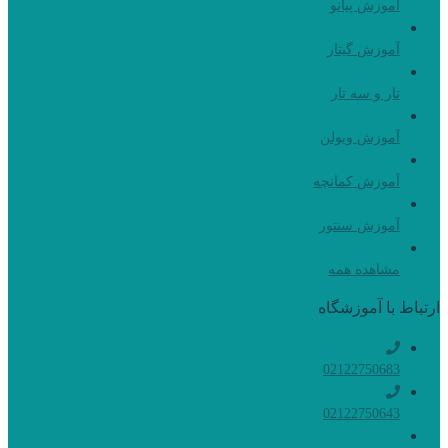
آموزش پیانو
آموزش گیتار
تار و سه تار
آموزش ویولن
آموزش کمانچه
آموزش سنتور
مشاهده همه
ارتباط با آموزشگاه
02122750683
02122750643