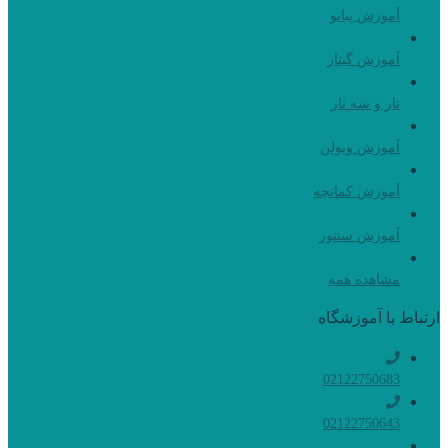
آموزش پیانو
آموزش گیتار
تار و سه تار
آموزش ویولن
آموزش کمانچه
آموزش سنتور
مشاهده همه
ارتباط با آموزشگاه
02122750683
02122750643