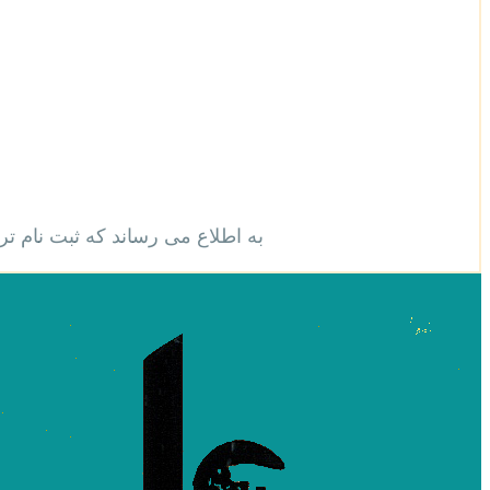
به اطلاع می رساند که ثبت نام ترم پاییز از ابتدای شهریور403